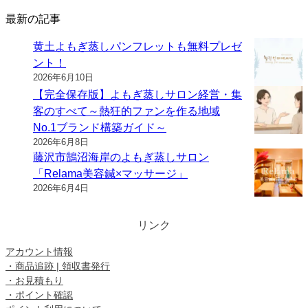
最新の記事
黄土よもぎ蒸しパンフレットも無料プレゼ
ント！
2026年6月10日
【完全保存版】よもぎ蒸しサロン経営・集
客のすべて～熱狂的ファンを作る地域
No.1ブランド構築ガイド～
2026年6月8日
藤沢市鵠沼海岸のよもぎ蒸しサロン
「Relama美容鍼×マッサージ」
2026年6月4日
リンク
アカウント情報
・商品追跡 | 領収書発行
・お見積もり
・ポイント確認