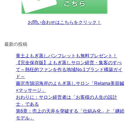
お問い合わせはこちらをクリック！
最新の投稿
黄土よもぎ蒸しパンフレットも無料プレゼント！
【完全保存版】よもぎ蒸しサロン経営・集客のすべ
て～熱狂的ファンを作る地域No.1ブランド構築ガイ
ド～
藤沢市鵠沼海岸のよもぎ蒸しサロン「Relama美容鍼
×マッサージ」
おわりに：サロン経営者は「お客様の人生の設計
士」である
第6章：売上の天井を突破する「仕組み化」と「継続
モデル」