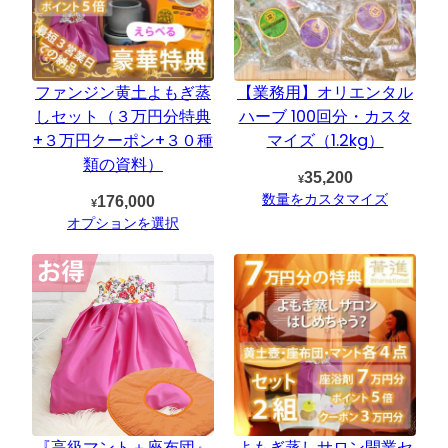
ファンジン黄土よもぎ蒸
【業務用】オリエンタル
しセット（３万円分特典
ハーブ 100回分・カスタ
+３万円クーポン+３０種
マイズ（1.2kg）
類の資料）
35,200
¥
数量をカスタマイズ
176,000
¥
オプションを選択
『高級マント＋座布団』
よもぎ蒸しサロン開業セ