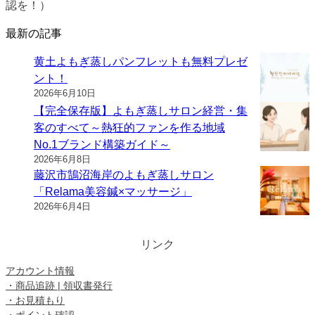
認を！）
最新の記事
黄土よもぎ蒸しパンフレットも無料プレゼ
ント！
2026年6月10日
【完全保存版】よもぎ蒸しサロン経営・集
客のすべて～熱狂的ファンを作る地域
No.1ブランド構築ガイド～
2026年6月8日
藤沢市鵠沼海岸のよもぎ蒸しサロン
「Relama美容鍼×マッサージ」
2026年6月4日
リンク
アカウント情報
・商品追跡 | 領収書発行
・お見積もり