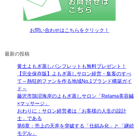
お問い合わせはこちらをクリック！
最新の投稿
黄土よもぎ蒸しパンフレットも無料プレゼント！
【完全保存版】よもぎ蒸しサロン経営・集客のすべ
て～熱狂的ファンを作る地域No.1ブランド構築ガイ
ド～
藤沢市鵠沼海岸のよもぎ蒸しサロン「Relama美容鍼
×マッサージ」
おわりに：サロン経営者は「お客様の人生の設計
士」である
第6章：売上の天井を突破する「仕組み化」と「継続
モデル」