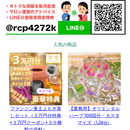
人気の商品
ファンジン黄土よもぎ蒸
【業務用】オリエンタル
しセット（３万円分特典
ハーブ 100回分・カスタ
+３万円クーポン+３０種
マイズ（1.2kg）
類の資料）