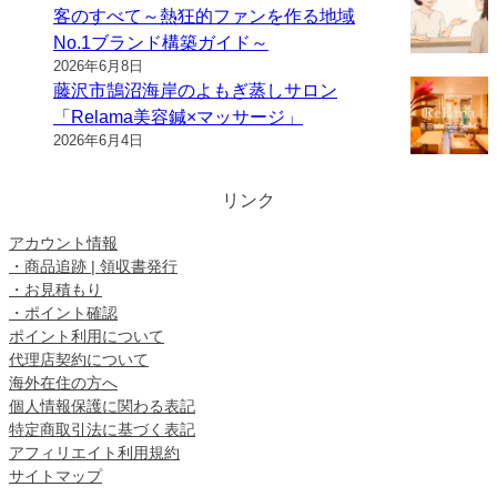
客のすべて～熱狂的ファンを作る地域
No.1ブランド構築ガイド～
2026年6月8日
藤沢市鵠沼海岸のよもぎ蒸しサロン
「Relama美容鍼×マッサージ」
2026年6月4日
リンク
アカウント情報
・商品追跡 | 領収書発行
・お見積もり
・ポイント確認
ポイント利用について
代理店契約について
海外在住の方へ
個人情報保護に関わる表記
特定商取引法に基づく表記
アフィリエイト利用規約
サイトマップ