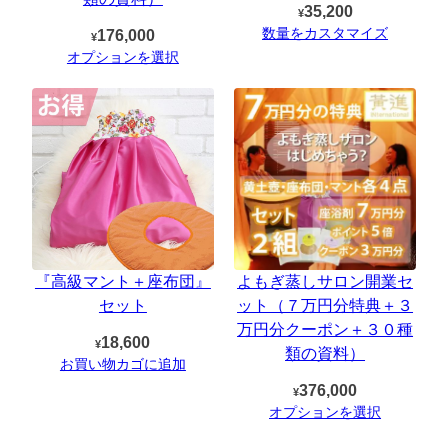
35,200
¥
数量をカスタマイズ
176,000
¥
オプションを選択
『高級マント＋座布団』
よもぎ蒸しサロン開業セ
セット
ット（７万円分特典＋３
万円分クーポン＋３０種
18,600
¥
類の資料）
お買い物カゴに追加
376,000
¥
オプションを選択