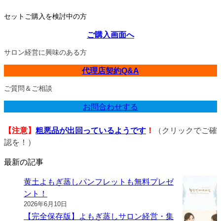
セットご購入を検討中の方
ご購入画面へ
サロン経営に興味のある方
代理店契約Q&A
ご質問＆ご相談
お問合わせする
【注意】
粗悪品が出回っているようです
！
（クリックでご確
認を！）
最新の記事
黄土よもぎ蒸しパンフレットも無料プレゼ
ント！
2026年6月10日
【完全保存版】よもぎ蒸しサロン経営・集