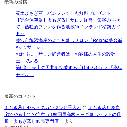
最新の投稿
黄土よもぎ蒸しパンフレットも無料プレゼント！
【完全保存版】よもぎ蒸しサロン経営・集客のすべ
て～熱狂的ファンを作る地域No.1ブランド構築ガイ
ド～
藤沢市鵠沼海岸のよもぎ蒸しサロン「Relama美容鍼
×マッサージ」
おわりに：サロン経営者は「お客様の人生の設計
士」である
第6章：売上の天井を突破する「仕組み化」と「継続
モデル」
最新のコメント
よもぎ蒸しセットのカンタンお手入れ
に
よもぎ蒸しを自
宅でやる上での注意点 | 韓国最高級ヨモギ蒸しセットの通
販【よもぎ蒸し卸売専門店】
より
2014年11月2日