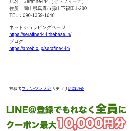
店名：Serafine444（セラフィーナ）
住所：岡山県真庭市蒜山下福田1-280
TEL：090-1359-1648
ネットショッピングページ
https://serafine444.thebase.in/
ブログ
https://ameblo.jp/serafine444/
投稿者
ファンジン 太郎
カテゴリ
店舗紹介